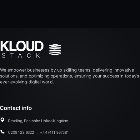
We empower businesses by up skilling teams, delivering innovative
solutions, and optimizing operations, ensuring your success in today’s
ever-evolving digital world.
Contact info
Reading, Berkshire United Kingdom
0208 123 6622
,
+447411 967581