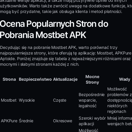
aktualne wersje aplikacji, a także mają pozytywne opinie od innych
użytkowników. Warto także zwrócić uwagę na dodatkowe funkcje, kt
mogą być przydatne, takie jak obsługa klienta i metod płatności.
Ocena Popularnych Stron do
Pobrania Mostbet APK
Decydując się na pobranie Mostbet APK, warto porównać trzy
najpopularniejsze strony, które oferują tę aplikację: Mostbet, APKPure
Aptoide. Poniżej znajduje się tabela z najważniejszymi różnicami oraz
mocnymi i słabymi stronami każdej z nich.
Mocne
Strona
Bezpieczeństwo
Aktualizacje
Wady
Strony
Możliwość
Bezpośrednie
problemów z
Mostbet
Wysokie
Częste
wsparcie,
dostępności
legalność
niektórych
regionach
Szeroki wybór
Mniej informa
APKPure
Średnie
Okresowe
aplikacji
wersjach bet
Możliwość