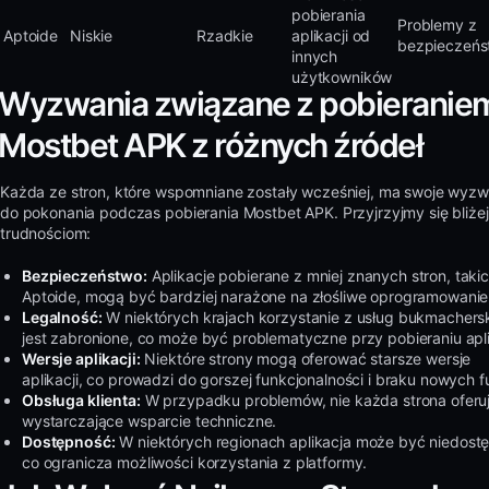
pobierania
Problemy z
Aptoide
Niskie
Rzadkie
aplikacji od
bezpieczeń
innych
użytkowników
Wyzwania związane z pobieranie
Mostbet APK z różnych źródeł
Każda ze stron, które wspomniane zostały wcześniej, ma swoje wyzw
do pokonania podczas pobierania Mostbet APK. Przyjrzyjmy się bliże
trudnościom:
Bezpieczeństwo:
Aplikacje pobierane z mniej znanych stron, takic
Aptoide, mogą być bardziej narażone na złośliwe oprogramowanie
Legalność:
W niektórych krajach korzystanie z usług bukmachers
jest zabronione, co może być problematyczne przy pobieraniu apli
Wersje aplikacji:
Niektóre strony mogą oferować starsze wersje
aplikacji, co prowadzi do gorszej funkcjonalności i braku nowych fu
Obsługa klienta:
W przypadku problemów, nie każda strona oferu
wystarczające wsparcie techniczne.
Dostępność:
W niektórych regionach aplikacja może być niedost
co ogranicza możliwości korzystania z platformy.