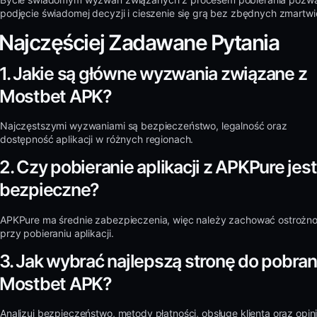
podjęcie świadomej decyzji i cieszenie się grą bez zbędnych zmartwi
Najczęściej Zadawane Pytania
1. Jakie są główne wyzwania związane z
Mostbet APK?
Najczęstszymi wyzwaniami są bezpieczeństwo, legalność oraz
dostępność aplikacji w różnych regionach.
2. Czy pobieranie aplikacji z APKPure jest
bezpieczne?
APKPure ma średnie zabezpieczenia, więc należy zachować ostrożn
przy pobieraniu aplikacji.
3. Jak wybrać najlepszą stronę do pobran
Mostbet APK?
Analizuj bezpieczeństwo, metody płatności, obsługę klienta oraz opin