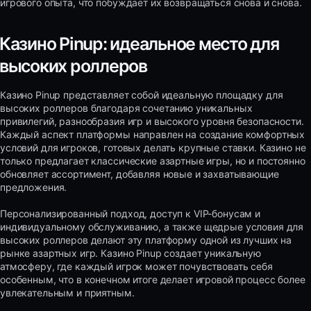
игрового опыта, что побуждает их возвращаться снова и снова.
Казино Pinup: идеальное место для
высоких роллеров
Казино Pinup представляет собой идеальную площадку для
высоких роллеров благодаря сочетанию уникальных
привилегий, разнообразия игр и высокого уровня безопасности.
Каждый аспект платформы направлен на создание комфортных
условий для игроков, готовых делать крупные ставки. Казино не
только предлагает классические азартные игры, но и постоянно
обновляет ассортимент, добавляя новые и захватывающие
предложения.
Персонализированный подход, доступ к VIP-бонусам и
индивидуальному обслуживанию, а также щедрые условия для
высоких роллеров делают эту платформу одной из лучших на
рынке азартных игр. Казино Pinup создает уникальную
атмосферу, где каждый игрок может почувствовать себя
особенным, что в конечном итоге делает игровой процесс более
увлекательным и приятным.