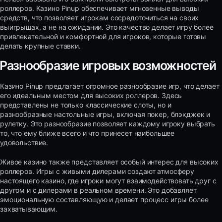
роллеров. Казино Pinup обеспечивает мгновенные выводы
средств, что позволяет игрокам сосредоточиться на своих
выигрышах, а не на ожидании. Это качество делает игру более
привлекательной и комфортной для игроков, которые готовы
делать крупные ставки.
Разнообразие игровых возможностей
Казино Pinup предлагает огромное разнообразие игр, что делает
его идеальным местом для высоких роллеров. Здесь
представлены не только классические слоты, но и
разнообразные настольные игры, включая покер, блэкджек и
рулетку. Это разнообразие позволяет каждому игроку выбрать
то, что ему ближе всего и что принесет наибольшее
удовольствие.
Живое казино также представляет особый интерес для высоких
роллеров. Игры с живыми дилерами создают атмосферу
настоящего казино, где игроки могут взаимодействовать друг с
другом и с дилерами в реальном времени. Это добавляет
эмоциональную составляющую и делает процесс игры более
захватывающим.