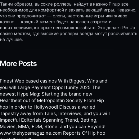
Таким образом, высокие роллеры найдут в казино Pinup все
необходимое для комфортной и захватывающей игры. Неважно,
что они предпочитают — слоты, настольные игры или живое
казино — каждый момент будет наполнен азартом и
впечатлениями, которые невозможно забыть. Это делает Pin Up
casino местом, где высокие роллеры всегда могут рассчитывать
на лучшее.
More Posts
Finest Web based casinos With Biggest Wins and
you will Large Payment Opportunity 2025 The
newest Hype Mag: Starting the brand new
Heartbeat out of Metropolitan Society From Hip
hop in order to Hollywood! Discuss a varied
Tapestry away from Tales, Interviews, and you will
Impactful Editorials Spanning Trend, Betting,
Movies, MMA, EDM, Stone, and you can Beyond!
www thehypemagazine.com Reports Of Hip hop