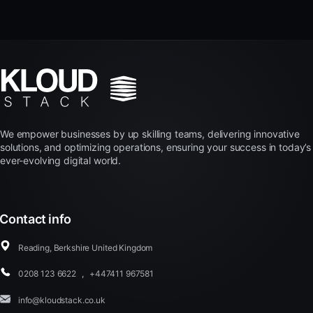
We empower businesses by up skilling teams, delivering innovative
solutions, and optimizing operations, ensuring your success in today’s
ever-evolving digital world.
Contact info
Reading, Berkshire United Kingdom
0208 123 6622
,
+447411 967581
info@kloudstack.co.uk