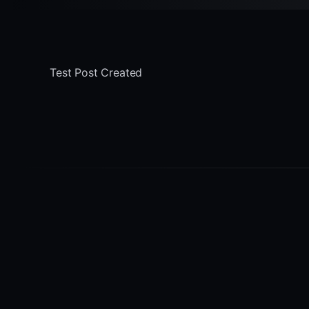
Test Post Created