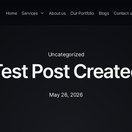
Home
Services
About us
Our Portfolio
Blogs
Contact 
Uncategorized
est Post Creat
May 26, 2026