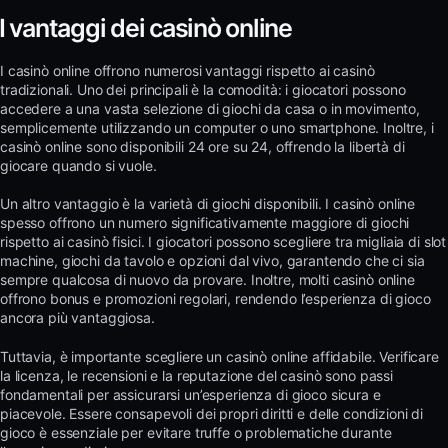
I vantaggi dei casinò online
I casinò online offrono numerosi vantaggi rispetto ai casinò
tradizionali. Uno dei principali è la comodità: i giocatori possono
accedere a una vasta selezione di giochi da casa o in movimento,
semplicemente utilizzando un computer o uno smartphone. Inoltre, i
casinò online sono disponibili 24 ore su 24, offrendo la libertà di
giocare quando si vuole.
Un altro vantaggio è la varietà di giochi disponibili. I casinò online
spesso offrono un numero significativamente maggiore di giochi
rispetto ai casinò fisici. I giocatori possono scegliere tra migliaia di slot
machine, giochi da tavolo e opzioni dal vivo, garantendo che ci sia
sempre qualcosa di nuovo da provare. Inoltre, molti casinò online
offrono bonus e promozioni regolari, rendendo l’esperienza di gioco
ancora più vantaggiosa.
Tuttavia, è importante scegliere un casinò online affidabile. Verificare
la licenza, le recensioni e la reputazione del casinò sono passi
fondamentali per assicurarsi un’esperienza di gioco sicura e
piacevole. Essere consapevoli dei propri diritti e delle condizioni di
gioco è essenziale per evitare truffe o problematiche durante