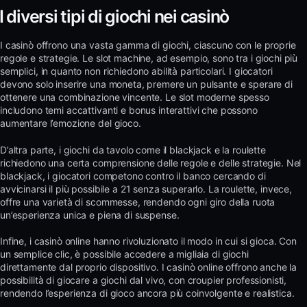
I diversi tipi di giochi nei casinò
I casinò offrono una vasta gamma di giochi, ciascuno con le proprie
regole e strategie. Le slot machine, ad esempio, sono tra i giochi più
semplici, in quanto non richiedono abilità particolari. I giocatori
devono solo inserire una moneta, premere un pulsante e sperare di
ottenere una combinazione vincente. Le slot moderne spesso
includono temi accattivanti e bonus interattivi che possono
aumentare l’emozione del gioco.
D’altra parte, i giochi da tavolo come il blackjack e la roulette
richiedono una certa comprensione delle regole e delle strategie. Nel
blackjack, i giocatori competono contro il banco cercando di
avvicinarsi il più possibile a 21 senza superarlo. La roulette, invece,
offre una varietà di scommesse, rendendo ogni giro della ruota
un’esperienza unica e piena di suspense.
Infine, i casinò online hanno rivoluzionato il modo in cui si gioca. Con
un semplice clic, è possibile accedere a migliaia di giochi
direttamente dal proprio dispositivo. I casinò online offrono anche la
possibilità di giocare a giochi dal vivo, con croupier professionisti,
rendendo l’esperienza di gioco ancora più coinvolgente e realistica.