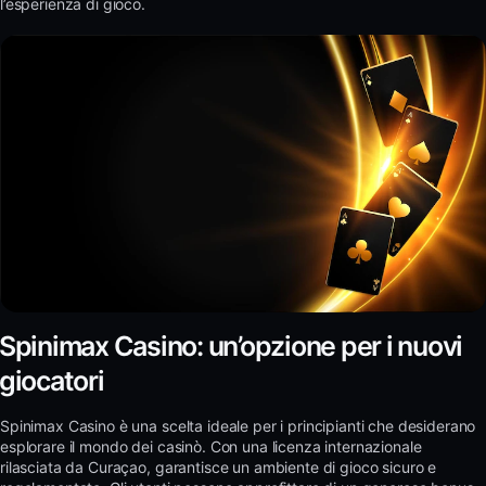
l’esperienza di gioco.
Spinimax Casino: un’opzione per i nuovi
giocatori
Spinimax Casino è una scelta ideale per i principianti che desiderano
esplorare il mondo dei casinò. Con una licenza internazionale
rilasciata da Curaçao, garantisce un ambiente di gioco sicuro e