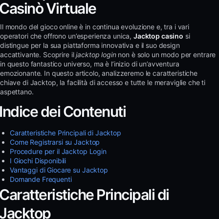
Casinò Virtuale
Il mondo del gioco online è in continua evoluzione e, tra i vari
operatori che offrono un’esperienza unica,
Jacktop casino
si
distingue per la sua piattaforma innovativa e il suo design
accattivante. Scoprire il
jacktop login
non è solo un modo per entrare
in questo fantastico universo, ma è l’inizio di un’avventura
emozionante. In questo articolo, analizzeremo le caratteristiche
chiave di Jacktop, la facilità di accesso e tutte le meraviglie che ti
aspettano.
Indice dei Contenuti
Caratteristiche Principali di Jacktop
Come Registrarsi su Jacktop
Procedure per il Jacktop Login
I Giochi Disponibili
Vantaggi di Giocare su Jacktop
Domande Frequenti
Caratteristiche Principali di
Jacktop