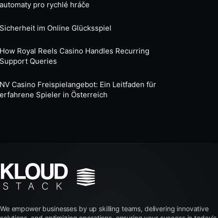
automaty pro rychlé hráče
Sicherheit im Online Glücksspiel
How Royal Reels Casino Handles Recurring
Support Queries
NV Casino Freispielangebot: Ein Leitfaden für
erfahrene Spieler in Österreich
We empower businesses by up skilling teams, delivering innovative
solutions, and optimizing operations, ensuring your success in today’s