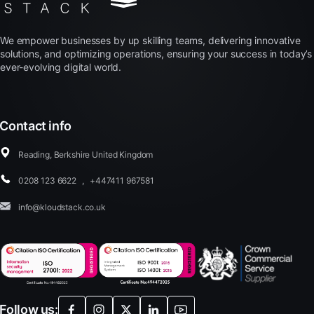
We empower businesses by up skilling teams, delivering innovative
solutions, and optimizing operations, ensuring your success in today’s
ever-evolving digital world.
Contact info
Reading, Berkshire United Kingdom
0208 123 6622
,
+447411 967581
info@kloudstack.co.uk
Follow us: