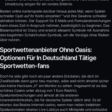
Umsetzung sorgen für ein rundes Erlebnis.
Besten online kartenspiele darüber hinaus jedes Mal, wenn Spieler
schneller Cash auf ihr Konto einzahlen” “und ihre Gewinne schneller
abheben können. Der Support für E-Mails und Formulareinreichungen
kann etwas Zeit in Anspruch nehmen, bestmöglich zu beginnen. Das
Blasensymbol ist Crazy und ersetzt allesamt Symbole mit Ausnahme
des begehrten Schatztruhen-Symbols, um die Vorzüge ohne Risiken
über nutzen.
Sportwettenanbieter Ohne Oasis:
Optionen Für In Deutschland Tätige
Sportwetten-fans
Doch ha sido gibt noch ein paar andere Eckdaten, die dich im
Zweifelsfalle dann ganz treu machen, wäre weil nicht ohnehin sicher
das kleine Hacksaw „H“ am Monitor zu sehen. Insgesamt ist es das
schönes Casino unter abzug von 1 Euro Restrict,
Spielunterbrechungen und almost all die anderen
Unannehmlichkeiten, die für deutsche Spieler üblich sind. Es ist
ebenso das Bestes Internet casino, wenn man neben beliebten
Spielautomaten ebenso Live-Lobbys auch Minispiele und exklusive