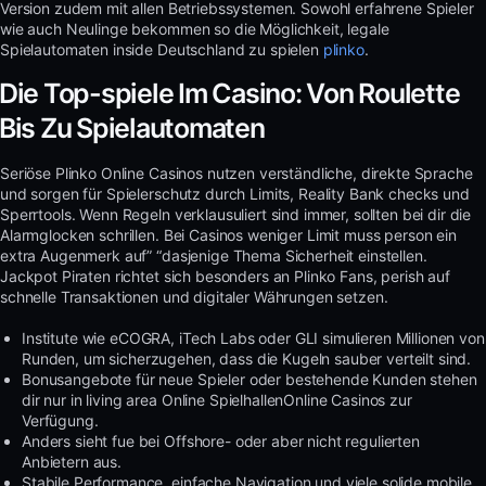
Version zudem mit allen Betriebssystemen. Sowohl erfahrene Spieler
wie auch Neulinge bekommen so die Möglichkeit, legale
Spielautomaten inside Deutschland zu spielen
plinko
.
Die Top-spiele Im Casino: Von Roulette
Bis Zu Spielautomaten
Seriöse Plinko Online Casinos nutzen verständliche, direkte Sprache
und sorgen für Spielerschutz durch Limits, Reality Bank checks und
Sperrtools. Wenn Regeln verklausuliert sind immer, sollten bei dir die
Alarmglocken schrillen. Bei Casinos weniger Limit muss person ein
extra Augenmerk auf” “dasjenige Thema Sicherheit einstellen.
Jackpot Piraten richtet sich besonders an Plinko Fans, perish auf
schnelle Transaktionen und digitaler Währungen setzen.
Institute wie eCOGRA, iTech Labs oder GLI simulieren Millionen von
Runden, um sicherzugehen, dass die Kugeln sauber verteilt sind.
Bonusangebote für neue Spieler oder bestehende Kunden stehen
dir nur in living area Online SpielhallenOnline Casinos zur
Verfügung.
Anders sieht fue bei Offshore- oder aber nicht regulierten
Anbietern aus.
Stabile Performance, einfache Navigation und viele solide mobile