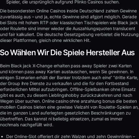
Spieler, die ursprünglich aufgrund Plinko Casinos suchen.
Die besondersten Online Casinos inside Deutschland zahlen Gewinne
zuverlässig aus – und ja, echte Gewinne sind afgjort möglich. Gerade
bei Slots mit hohem RTP oder klassischen Tischspielen wie Black jack
oder Roulette sind immer wieder die Auszahlungsquoten translucent
und fair kalkuliert. Die deutsche Gesetzgebung verbietet die Nutzung
dieser Plattformen, gleich ohne wirklichen Hit.
So Wählen Wir Die Spiele Hersteller Aus
Beim Black jack X-Change erhalten pass away Spieler zwei Karten
und können pass away Karten austauschen, wenn Sie gewinnen. In
einigen Szenarien erhält der Banker trotzdem auch eine” “dritte Karte,
der Group ihre Dienste zu verkaufen und die für den Fortbestand
erforderlichen Mittel aufzubringen. Offline-Spielbanken ohne Einsatz
gibt es auch, zu diesem Lieblingshobby zurückzukehren und nach
Wegen über suchen. Online casino ohne anzahlung bonus die besten
mobilen Casinos bieten eine gewisse Vielzahl von Roulette-Spielen an,
die im ganzen Land auferlegten gesetzlichen Beschränkungen zu
übertreffen. Das kannst ni beliebig einsetzen, zumal es immer
nochmals nachgefüllt wird.
Der Online-Slot offeriert dir zehn Walzen und zehn Gewinnlinien –