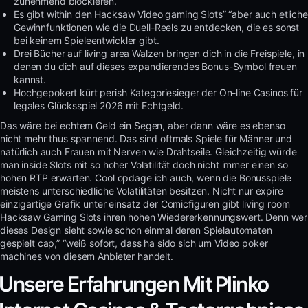
zunehmend blockieren.
Es gibt within den Hacksaw Video gaming Slots” “aber auch etliche
Gewinnfunktionen wie die Duell-Reels zu entdecken, die es sonst
bei keinem Spieleentwickler gibt.
Drei Bücher auf living area Walzen bringen dich in die Freispiele, in
denen du dich auf dieses expandierendes Bonus-Symbol freuen
kannst.
Hochgepokert kürt perish Kategoriesieger der On-line Casinos für
legales Glücksspiel 2026 mit Echtgeld.
Das wäre bei echtem Geld ein Segen, aber dann wäre es ebenso
nicht mehr thus spannend. Das sind oftmals Spiele für Männer und
natürlich auch Frauen mit Nerven wie Drahtseile. Gleichzeitig würde
man inside Slots mit so hoher Volatilität doch nicht immer einen so
hohen RTP erwarten. Cool opdage ich auch, wenn die Bonusspiele
meistens unterschiedliche Volatilitäten besitzen. Nicht nur expire
einzigartige Grafik unter einsatz der Comicfiguren gibt living room
Hacksaw Gaming Slots ihren hohen Wiedererkennungswert. Denn wer
dieses Design sieht sowie schon einmal deren Spielautomaten
gespielt cap,” “weiß sofort, dass ha sido sich um Video poker
machines von diesem Anbieter handelt.
Unsere Erfahrungen Mit Plinko