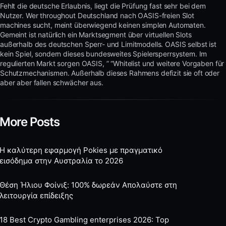
Fehlt die deutsche Erlaubnis, liegt die Prüfung fast sehr bei dem
Nutzer. Wer throughout Deutschland nach OASIS-freien Slot
machines sucht, meint überwiegend keinen simplen Automaten.
Gemeint ist natürlich ein Marktsegment über virtuellen Slots
außerhalb des deutschen Sperr- und Limitmodells. OASIS selbst ist
kein Spiel, sondern dieses bundesweites Spielersperrsystem. Im
regulierten Markt sorgen OASIS, ” “Whitelist und weitere Vorgaben für
Schutzmechanismen. Außerhalb dieses Rahmens defizit sie oft oder
aber aber fallen schwächer aus.
More Posts
Η καλύτερη εφαρμογή Pokies με πραγματικό
εισόδημα στην Αυστραλία το 2026
Θέση Ήλιου Φοίνιξ: 100% δωρεάν Απολαύστε στη
λειτουργία επίδειξης
18 Best Crypto Gambling enterprises 2026: Top