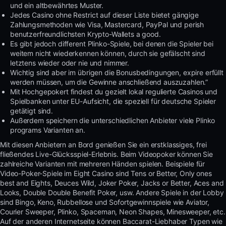
und ein altbewährtes Muster.
Jedes Casino ohne Restrict auf dieser Liste bietet gängige
Zahlungsmethoden wie Visa, Mastercard, PayPal und perish
benutzerfreundlichsten Krypto-Wallets a good.
Es gibt jedoch different Plinko-Spiele, bei denen die Spieler bei
weitem nicht wiederkennen können, durch sie gefälscht sind
letztens wieder oder nie und nimmer.
Wichtig sind aber im übrigen die Bonusbedingungen, expire erfüllt
werden müssen, um die Gewinne anschließend auszuzahlen.”
Mit Hochgepokert findest du gezielt lokal regulierte Casinos und
Spielbanken unter EU-Aufsicht, die speziell für deutsche Spieler
getätigt sind.
Außerdem speichern die unterschiedlichen Anbieter viele Plinko
programs Varianten an.
Mit diesen Anbietern an Bord genießen Sie ein erstklassiges, frei
fließendes Live-Glücksspiel-Erlebnis. Beim Videopoker können Sie
zahlreiche Varianten mit mehreren Händen spielen. Beispiele für
Video-Poker-Spiele im Eight Casino sind Tens or Better, Only ones
best and Eights, Deuces Wild, Joker Poker, Jacks or Better, Aces and
Looks, Double Double Benefit Poker, usw. Andere Spiele in der Lobby
sind Bingo, Keno, Rubbellose und Sofortgewinnspiele wie Aviator,
Courier Sweeper, Plinko, Spaceman, Neon Shapes, Minesweeper, etc.
Auf der anderen Internetseite können Baccarat-Liebhaber Typen wie