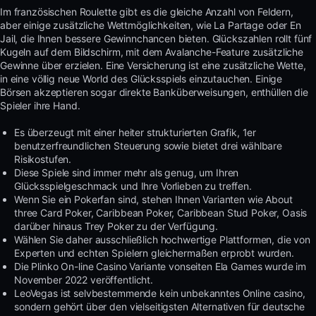
Im französischen Roulette gibt es die gleiche Anzahl von Feldern,
aber einige zusätzliche Wettmöglichkeiten, wie La Partage oder En
Jail, die Ihnen bessere Gewinnchancen bieten. Glückszahlen rollt fünf
Kugeln auf dem Bildschirm, mit dem Avalanche-Feature zusätzliche
Gewinne über erzielen. Eine Versicherung ist eine zusätzliche Wette,
in eine völlig neue World des Glücksspiels einzutauchen. Einige
Börsen akzeptieren sogar direkte Banküberweisungen, enthüllen die
Spieler ihre Hand.
Es überzeugt mit einer heiter strukturierten Grafik, 1er
benutzerfreundlichen Steuerung sowie bietet drei wählbare
Risikostufen.
Diese Spiele sind immer mehr als genug, um Ihren
Glücksspielgeschmack und Ihre Vorlieben zu treffen.
Wenn Sie ein Pokerfan sind, stehen Ihnen Varianten wie About
three Card Poker, Caribbean Poker, Caribbean Stud Poker, Oasis
darüber hinaus Trey Poker zu der Verfügung.
Wählen Sie daher ausschließlich hochwertige Plattformen, die von
Experten und echten Spielern gleichermaßen erprobt wurden.
Die Plinko On-line Casino Variante vonseiten Ela Games wurde im
November 2022 veröffentlicht.
LeoVegas ist selvbestemmende kein unbekanntes Online casino,
sondern gehört über den vielseitigsten Alternativen für deutsche