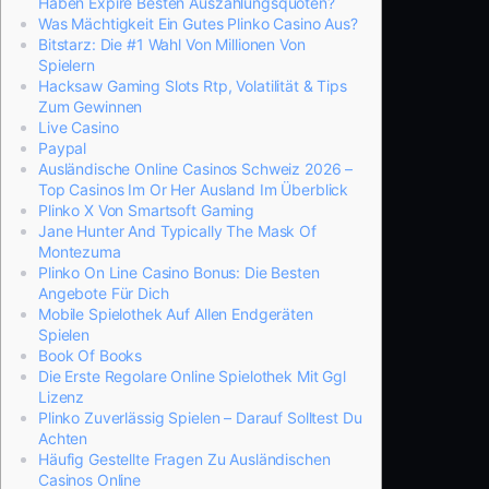
Haben Expire Besten Auszahlungsquoten?
Was Mächtigkeit Ein Gutes Plinko Casino Aus?
Bitstarz: Die #1 Wahl Von Millionen Von
Spielern
Hacksaw Gaming Slots Rtp, Volatilität & Tips
Zum Gewinnen
Live Casino
Paypal
Ausländische Online Casinos Schweiz 2026 –
Top Casinos Im Or Her Ausland Im Überblick
Plinko X Von Smartsoft Gaming
Jane Hunter And Typically The Mask Of
Montezuma
Plinko On Line Casino Bonus: Die Besten
Angebote Für Dich
Mobile Spielothek Auf Allen Endgeräten
Spielen
Book Of Books
Die Erste Regolare Online Spielothek Mit Ggl
Lizenz
Plinko Zuverlässig Spielen – Darauf Solltest Du
Achten
Häufig Gestellte Fragen Zu Ausländischen
Casinos Online