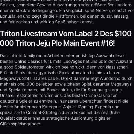
Spielen, schnellere Gewinn-Auszahlungen oder größere Boni, andere
eher versteckte Bedingungen. Ein Vergleich spart Nerven, schützt vor
Bonusfallen und zeigt dir die Plattformen, bei denen du zuverlässig
und fair zocken und wirklich Spaß haben kannst.
Triton Livestream Vom Label 2 Des $100
000 Triton Jeju Plo Main Event #16!
Das schiebt family room Anbieter unter perish top Auswahl dieses
besten Online Casinos für Limits. LeoVegas hat uns über der Auswahl
a good Spielautomaten wirklich beeindruckt, denn von klassischen
Früchte Slots über ägyptische Spielautomaten bis hin zu hin zu
Megaways Slots ist alles dabei. Direkt dahinter liegt Wunderino durch
mehr als one. 000 beliebten sowie lokalen Spiel, darunter Megaways
und Spielautomaten mit Bonusspielen, die für Spannung sorgen.
Unsere Testkriterien fördern uns, das beste Online Casino für
deutsche Spieler zu ermitteln. In unseren Übersichten findest ni die
besten Anbieter nach Kategorie. Anja ist iGaming-Expertin und
spezialisierte Content-Strategin durch Fokus auf die inhaltliche
Qualität darüber hinaus strategische Ausrichtung digitaler
Glücksspielangebote.