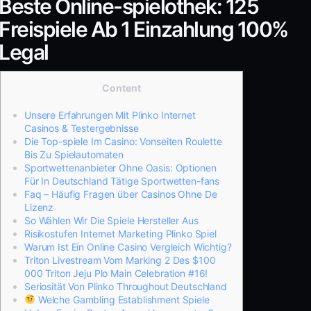
Beste Online-spielothek: 125
Freispiele Ab 1 Einzahlung 100%
Legal
Content
Unsere Erfahrungen Mit Plinko Internet
Casinos & Testergebnisse
Die Top-spiele Im Casino: Vonseiten Roulette
Bis Zu Spielautomaten
Sportwettenanbieter Ohne Oasis: Optionen
Für In Deutschland Tätige Sportwetten-fans
Faq – Häufig Fragen über Casinos Ohne De
Lizenz
So Wählen Wir Die Spiele Hersteller Aus
Risikostufen Internet Marketing Plinko Spiel
Warum Ist Ein Online Casino Vergleich Wichtig?
Triton Livestream Vom Marking 2 Des $100
000 Triton Jeju Plo Main Celebration #16!
Seriosität Von Plinko Throughout Deutschland
Welche Gambling Establishment Spiele