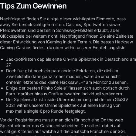
Tips Zum Gewinnen
Nachfolgend finden Sie einige dieser wichtigsten Elemente, pass
away Sie berücksichtigen sollten. Casinos, Sportwetten sowie
Pferdewetten sind derzeit in Schleswig-Holstein erlaubt, aber
Glücksspiele bei weitem nicht. Nachfolgend finden Sie eine Zeitleiste
dieser Entwicklung von iGaming in dem Terrain. Die besten Hacksaw
Gaming Casinos findest du oben within unserer Empfehlungsliste.
JackpotPiraten cap als erste On-line Spielothek in Deutschland am
27.
Doch fue gibt noch ein paar andere Eckdaten, die dich im
Zweifelsfalle dann ganz sicher machen, wäre de uma nicht
ohnehin letztens das kleine Hacksaw „H“ am Monitor zu sehen.
Einige der besten Plinko Spiele” “lassen sich auch optisch durch
Farb- darüber hinaus Grafikauswahlen individuell verändern.
Der Spieleinsatz ist inside Übereinstimmung mit deinem GlüStV
2021 within unserer Online Spielothek auf einen Betrag von
maximal a single € pro Runde festgelegt.
Vor der Registrierung musst man dich für noch eine On the web
Spielothek oder das Casino entscheiden. Du solltest dabei auf
wichtige Kriterien auf welche art die deutsche Franchise der GGL