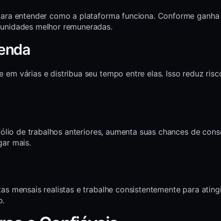
 para entender como a plataforma funciona. Conforme ganha
tunidades melhor remuneradas.
Renda
em várias e distribua seu tempo entre elas. Isso reduz risc
tfólio de trabalhos anteriores, aumenta suas chances de cons
gar mais.
s mensais realistas e trabalhe consistentemente para atingi
o.