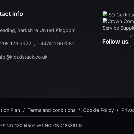
act info
eading, Berkshire United Kingdom
Follow us:
208 123 6622
,
+447411 967581
nfo@kloudstack.co.uk
tion Plan
/
Terms and conditions
/
Cookie Policy
/
Priva
LES NO. 13094507 VAT NO. GB 418336105