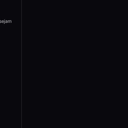
 sejam