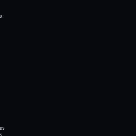
s:
mas
s