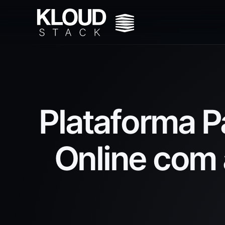
Plataforma 
Online com