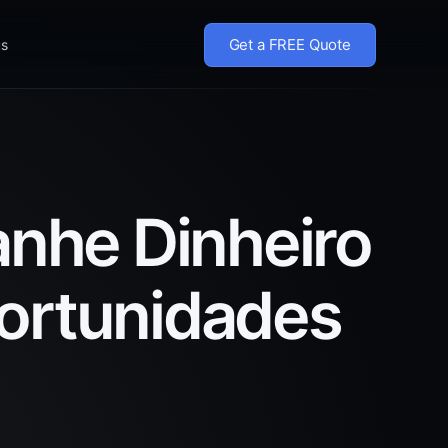
Get a FREE Quote
us
nhe Dinheiro
ortunidades