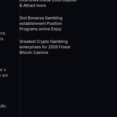
& Attract more
Slot Bonanza Gambling
establishment Position
Programs online Enjoy
os.
is
Greatest Crypto Gambling
enterprises for 2026 Finest
Bitcoin Casinos
me o
e em
ção.