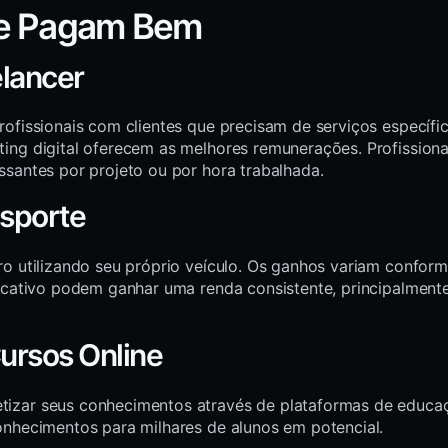
ue Pagam Bem
elancer
ofissionais com clientes que precisam de serviços específic
ing digital oferecem as melhores remunerações. Profissiona
ssantes por projeto ou por hora trabalhada.
nsporte
ro utilizando seu próprio veículo. Os ganhos variam confor
licativo podem ganhar uma renda consistente, principalment
ursos Online
tizar seus conhecimentos através de plataformas de educa
onhecimentos para milhares de alunos em potencial.