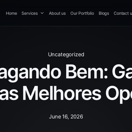
Home
Services
About us
Our Portfolio
Blogs
Contact 
Uncategorized
Pagando Bem: Ga
 as Melhores Op
June 16, 2026