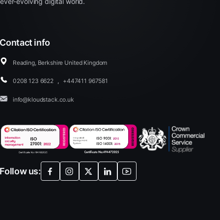
ever-evolving digital world.
Contact info
Reading, Berkshire United Kingdom
0208 123 6622
,
+447411 967581
info@kloudstack.co.uk
Follow us: