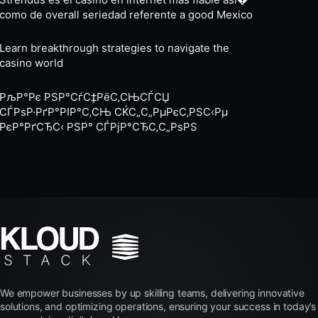
como de overall seriedad referente a good Mexico
Learn breakthrough strategies to navigate the
casino world
РљР°Рє РЅР°СѓС‡РёС‚СЊСЃСЏ
СЃРѕР·РґР°РІР°С‚СЊ СЌС„С„РµРєС‚РЅС‹Рµ
РєР°РґСЂС‹ РЅР° СЃРјР°СЂС‚С„РѕРЅ
We empower businesses by up skilling teams, delivering innovative
solutions, and optimizing operations, ensuring your success in today’s