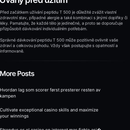
Před začátkem užívání peptidu T 500 je důležité zvážit vlastní
zdravotní stav, případné alergie a také kombinaci s jinými doplňky či
léky. Pamatujte, že každé tělo je jedinečné, a proto se doporučuje
přizpůsobit dávkování individuálním potřebám.
Správné dávkování peptidu T 500 může pozitivně ovlivnit vaše
zdraví a celkovou pohodu. Vždy však postupujte s opatrností a
informovaně.
More Posts
Hvordan lag som scorer først presterer resten av
kampen
Cultivate exceptional casino skills and maximize
your winnings
Strendus es el casino en internet mas fiable asi�