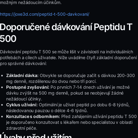
možným nežádoucím účinkům.
https://joxe3d.com/peptid-t-500-davkovani/
Doporučené dávkování Peptidu T
500
Dávkování peptidu T 500 se může lišit v závislosti na individuálních
potřebách a cílech uživatele. Níže uvádíme čtyři základní doporučení
pro správné dávkování:
Základní dávka:
Obvykle se doporučuje začít s dávkou 200-300
mg denně, rozdělenou do dvou nebo tří porcí.
Postupné zvyšování:
Po prvních 7-14 dnech užívání je možné
dávku zvýšit na 500 mg denně, pokud se neobjevují žádné
nežádoucí účinky.
Cyklus užívání:
Optimální je užívat peptid po dobu 6-8 týdnů,
následovanou pauzou o délce 4-6 týdnů.
Konzultace s odborníkem:
Před zahájením užívání peptidu T 500
je doporučeno konzultovat s lékařem nebo specialistou v oblasti
zdravotní péče.
Úvahy před užitím