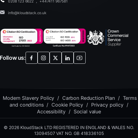
0208 123 6622
,
+447411 967581
info@kloudstack.co.uk
Follow us:
Modern Slavery Policy
/
Carbon Reduction Plan
/
Terms
and conditions
/
Cookie Policy
/
Privacy policy
/
Accessibility
/
Social value
© 2026 KloudStack LTD REGISTERED IN ENGLAND & WALES NO.
13094507 VAT NO. GB 418336105