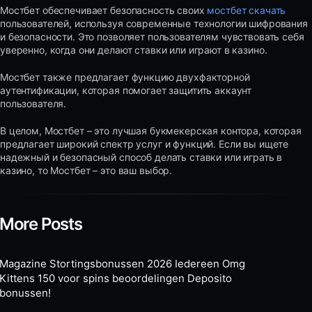
Мостбет обеспечивает безопасность своих
мостбет скачать
пользователей, используя современные технологии шифрования
и безопасности. Это позволяет пользователям чувствовать себя
уверенно, когда они делают ставки или играют в казино.
Мостбет также предлагает функцию двухфакторной
аутентификации, которая помогает защитить аккаунт
пользователя.
В целом, Мостбет – это лучшая букмекерская контора, которая
предлагает широкий спектр услуг и функций. Если вы ищете
надежный и безопасный способ делать ставки или играть в
казино, то Мостбет – это ваш выбор.
More Posts
Magazine Stortingsbonussen 2026 Iedereen Omg
Kittens 150 voor spins beoordelingen Deposito
bonussen!