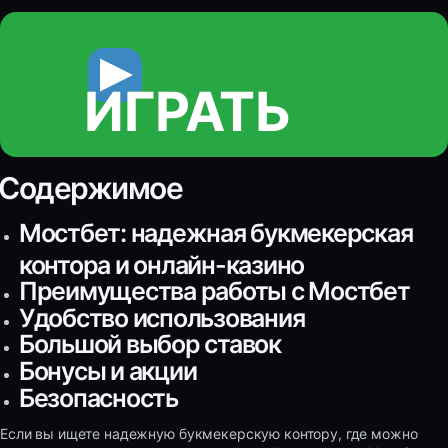
ИГРАТЬ
Содержимое
Мостбет: надежная букмекерская
контора и онлайн-казино
Преимущества работы с Мостбет
Удобство использования
Большой выбор ставок
Бонусы и акции
Безопасность
Если вы ищете надежную букмекерскую контору, где можно