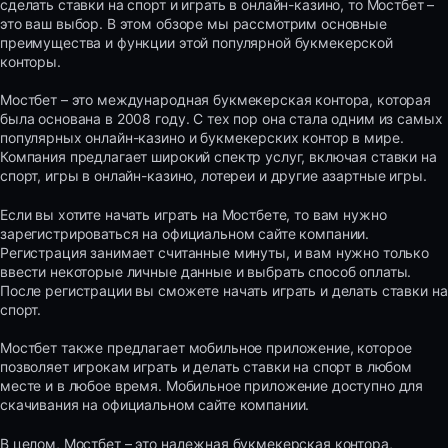
сделать ставки на спорт и играть в онлайн-казино, то Мостбет –
это ваш выбор. В этом обзоре мы рассмотрим основные
преимущества и функции этой популярной букмекерской
конторы.
Мостбет – это международная букмекерская контора, которая
была основана в 2008 году. С тех пор она стала одним из самых
популярных онлайн-казино и букмекерских контор в мире.
Компания предлагает широкий спектр услуг, включая ставки на
спорт, игры в онлайн-казино, лотереи и другие азартные игры.
Если вы хотите начать играть на Мостбете, то вам нужно
зарегистрироваться на официальном сайте компании.
Регистрация занимает считанные минуты, и вам нужно только
ввести некоторые личные данные и выбрать способ оплаты.
После регистрации вы сможете начать играть и делать ставки на
спорт.
Мостбет также предлагает мобильное приложение, которое
позволяет игрокам играть и делать ставки на спорт в любом
месте и в любое время. Мобильное приложение доступно для
скачивания на официальном сайте компании.
В целом, Мостбет – это надежная букмекерская контора,