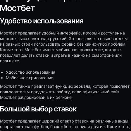
Мостбет
Удобство использования
Мостбет предлагает удобный интерфейс, который доступен на
многих языках, включая русский. Это позволяет пользователям
из разных стран использовать сервис без каких-либо проблем.
Кроме того, Мостбет имеет мобильное приложение, которое
позволяет делать ставки и играть в казино на смартфоне или
планшете.
Удобство использования
Мобильное приложение
Мостбет также предлагает функцию зеркала, которая позволяет
пользователям продолжать работу, если официальный сайт
Мостбет заблокирован в их регионе.
Большой выбор ставок
Мостбет предлагает широкий спектр ставок на различные виды
спорта, включая футбол, баскетбол, теннис и другие. Кроме того,