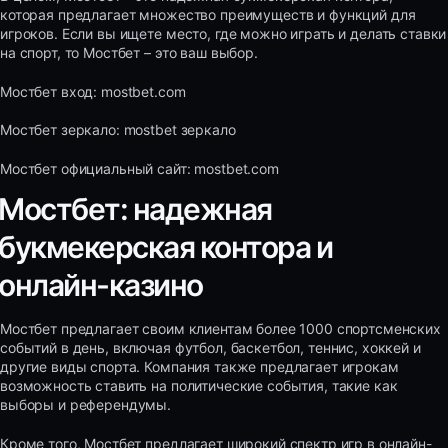
которая предлагает множество преимуществ и функций для
игроков. Если вы ищете место, где можно играть и делать ставки
на спорт, то Мостбет – это ваш выбор.
Мостбет вход: mostbet.com
Мостбет зеркало: mostbet зеркало
Мостбет официальный сайт: mostbet.com
Мостбет: надежная
букмекерская контора и
онлайн-казино
Мостбет предлагает своим клиентам более 1000 спортсменских
событий в день, включая футбол, баскетбол, теннис, хоккей и
другие виды спорта. Компания также предлагает игрокам
возможность ставить на политические события, такие как
выборы и референдумы.
Кроме того, Мостбет предлагает широкий спектр игр в онлайн-