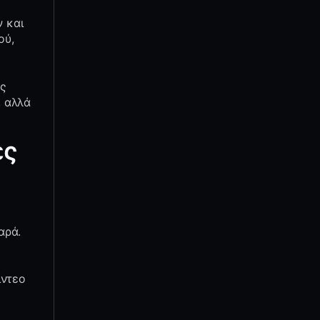
 και
ού,
ας
, αλλά
ές
αρά.
ίντεο