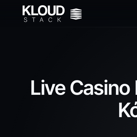
Live Casino
Κ