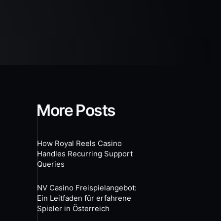
More Posts
How Royal Reels Casino
Handles Recurring Support
Queries
NV Casino Freispielangebot:
Ein Leitfaden für erfahrene
Spieler in Österreich