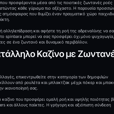
ες που προσφέρονται μέσα από τις ποιοτικές ζωντανές ροές
στώντας κάθε γύρισμα πιο αξέχαστο. Η παρουσία προσιτών
ς ατμόσφαιρας που θυμίζει έναν πραγματικό χώρο παιχνιδι
ίκτη.
ή αλληλεπίδραση και αφήστε τη ροή της αδρεναλίνης να σ
στο spinbara μπορεί να σας προσφέρει όχι μόνο ψυχαγωγία
τες σε ένα ζωντανό και δυναμικό περιβάλλον.
ατάλληλο Καζίνο με Ζωνταν
ναλλαγές, επικεντρωθείτε στην κατηγορία των δημοφιλών
ικίλλουν από ρουλέτα και μπλακτζακ μέχρι πόκερ και μπακ
την ικανοποίησή σας.
να καζίνο που προσφέρει ομαλή ροή και υψηλής ποιότητας β
ers και άλλους παίκτες. Η γρήγορη και αξιόπιστη σύνδεση
.