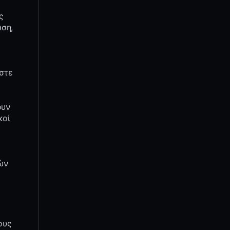
ς
αση,
στε
ουν
κοί
ών
ους