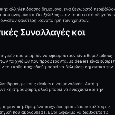
κής αλληλεπίδρασης δημιουργεί ένα ξεχωριστό περιβάλλον
α που ονειρεύεται. Οι εξελίξεις στον τομέα αυτό οδηγούν 
 δυνατόν καλύτερη ικανοποίηση των χρηστών.
τικές Συναλλαγές και
ατηγικές που μπορούν να εφαρμοστούν είναι θεμελιώδους
των παιχνιδιών που προσφέρονται με dealers είναι εξαιρετ
ν του κάθε παιχνιδιού μπορεί να βελτιώσει σημαντικά την
επίδραση με τους dealers είναι μοναδικές. Αυτή η
εντική ατμόσφαιρα, αλλά μπορεί να ενισχύσει και την
ης σημαντική. Ορισμένα παιχνίδια προσφέρουν καλύτερες
τηγική που ακολουθείτε. Είναι ωφέλιμο να διαβάσετε τις