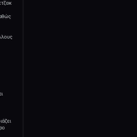
κτζακ
καθώς
άλλους
ει
ιάζει
ερο