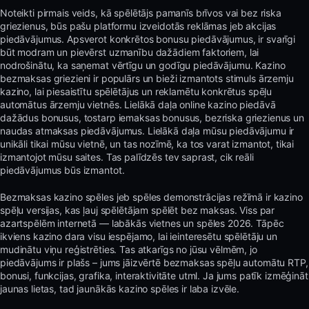
Noteikti pirmais veids, kā spēlētājs pamanīs brīvos vai bez riska
griezienus, būs pašu platformu izveidotās reklāmas jeb akcijas
piedāvājumus. Apsverot konkrētos bonusu piedāvājumus, ir svarīgi
būt modram un pievērst uzmanību dažādiem faktoriem, lai
nodrošinātu, ka saņemat vērtīgu un godīgu piedāvājumu. Kazino
bezmaksas griezieni ir populārs un bieži izmantots stimuls ārzemju
kazino, lai piesaistītu spēlētājus un reklamētu konkrētus spēļu
automātus ārzemju vietnēs. Lielākā daļa online kazino piedāvā
dažādus bonusus, tostarp iemaksas bonusus, bezriska griezienus un
naudas atmaksas piedāvājumus. Lielākā daļa mūsu piedāvājumu ir
unikāli tikai mūsu vietnē, un tas nozīmē, ka tos varat izmantot, tikai
izmantojot mūsu saites. Tas palīdzēs tev saprast, cik reāli
piedāvājumus būs izmantot.
Bezmaksas kazino spēles jeb spēles demonstrācijas režīmā ir kazino
spēļu versijas, kas ļauj spēlētājam spēlēt bez maksas. Viss par
azartspēlēm internetā — labākās vietnes un spēles 2026. Tāpēc
ikviens kazino dara visu iespējamo, lai ieinteresētu spēlētāju un
mudinātu viņu reģistrēties. Tas atkarīgs no jūsu vēlmēm, jo
piedāvājums ir plašs – jums jāizvērtē bezmaksas spēļu automātu RTP,
bonusi, funkcijas, grafika, interaktivitāte utml. Ja jums patīk izmēģināt
jaunas lietas, tad jaunākās kazino spēles ir laba izvēle.