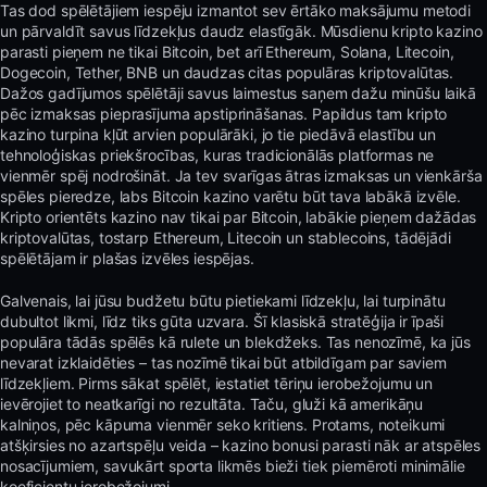
Tas dod spēlētājiem iespēju izmantot sev ērtāko maksājumu metodi
un pārvaldīt savus līdzekļus daudz elastīgāk. Mūsdienu kripto kazino
parasti pieņem ne tikai Bitcoin, bet arī Ethereum, Solana, Litecoin,
Dogecoin, Tether, BNB un daudzas citas populāras kriptovalūtas.
Dažos gadījumos spēlētāji savus laimestus saņem dažu minūšu laikā
pēc izmaksas pieprasījuma apstiprināšanas. Papildus tam kripto
kazino turpina kļūt arvien populārāki, jo tie piedāvā elastību un
tehnoloģiskas priekšrocības, kuras tradicionālās platformas ne
vienmēr spēj nodrošināt. Ja tev svarīgas ātras izmaksas un vienkārša
spēles pieredze, labs Bitcoin kazino varētu būt tava labākā izvēle.
Kripto orientēts kazino nav tikai par Bitcoin, labākie pieņem dažādas
kriptovalūtas, tostarp Ethereum, Litecoin un stablecoins, tādējādi
spēlētājam ir plašas izvēles iespējas.
Galvenais, lai jūsu budžetu būtu pietiekami līdzekļu, lai turpinātu
dubultot likmi, līdz tiks gūta uzvara. Šī klasiskā stratēģija ir īpaši
populāra tādās spēlēs kā rulete un blekdžeks. Tas nenozīmē, ka jūs
nevarat izklaidēties – tas nozīmē tikai būt atbildīgam par saviem
līdzekļiem. Pirms sākat spēlēt, iestatiet tēriņu ierobežojumu un
ievērojiet to neatkarīgi no rezultāta. Taču, gluži kā amerikāņu
kalniņos, pēc kāpuma vienmēr seko kritiens. Protams, noteikumi
atšķirsies no azartspēļu veida – kazino bonusi parasti nāk ar atspēles
nosacījumiem, savukārt sporta likmēs bieži tiek piemēroti minimālie
koeficientu ierobežojumi.