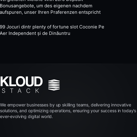
Bonusangebote, um des eigenen nachdem
aufspuren, unser Ihren Praferenzen entspricht
99 Jocuri dintr plenty of fortune slot Coconie Pe
Aer Independent și de Dinăuntru
We empower businesses by up skilling teams, delivering innovative
solutions, and optimizing operations, ensuring your success in today’s
ever-evolving digital world.