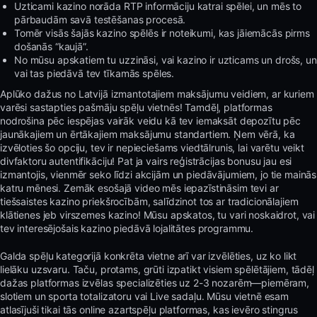
Uzticami kazino norāda RTP informāciju katrai spēlei, un mēs to
pārbaudām savā testēšanas procesā.
Tomēr visās šajās kazino spēlēs ir noteikumi, kas jāiemācās pirms
došanās “kaujā”.
No mūsu apskatiem tu uzzināsi, vai kazino ir uzticams un drošs, un
vai tas piedāvā tev tīkamās spēles.
Aplūko dažus no Latvijā izmantotajiem maksājumu veidiem, ar kuriem
varēsi sastapties pašmāju spēļu vietnēs! Tamdēļ, platformas
nodrošina pēc iespējas vairāk veidu kā tev iemaksāt depozītu pēc
jaunākajiem un ērtākajiem maksājumu standartiem. Ņem vērā, ka
izvēloties šo opciju, tev ir nepieciešams viedtālrunis, lai varētu veikt
divfaktoru autentifikāciju! Pat ja vairs reģistrācijas bonusu jau esi
izmantojis, vienmēr seko līdzi akcijām un piedāvājumiem, jo tie mainās
katru mēnesi. Zemāk esošajā video mēs iepazīstināsim tevi ar
tiešsaistes kazino priekšrocībām, salīdzinot tos ar tradicionālajiem
klātienes jeb virszemes kazino! Mūsu apskatos, tu vari noskaidrot, vai
tev interesējošais kazino piedāvā lojalitātes programmu.
Galda spēļu kategorijā konkrēta vietne arī var izvēlēties, uz ko likt
lielāku uzsvaru. Taču, protams, grūti izpatikt visiem spēlētājiem, tādēļ
dažas platformas izvēlas specializēties uz 2-3 nozarēm—piemēram,
slotiem un sporta totalizatoru vai Live sadaļu. Mūsu vietnē esam
atlasījuši tikai tās online azartspēļu platformas, kas ievēro stingrus