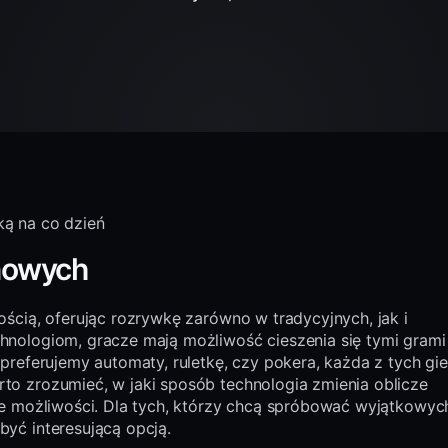
ą na co dzień
nowych
ścią, oferując rozrywkę zarówno w tradycyjnych, jak i
nologiom, gracze mają możliwość cieszenia się tymi grami
preferujemy automaty, ruletkę, czy pokera, każda z tych gie
o zrozumieć, w jaki sposób technologia zmienia oblicze
ne możliwości. Dla tych, którzy chcą spróbować wyjątkowyc
yć interesującą opcją.