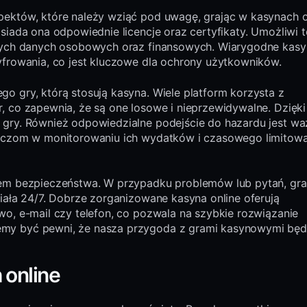
pektów, które należy wziąć pod uwagę, grając w kasynach o
siada ona odpowiednie licencje oraz certyfikaty. Umożliwi t
aszych danych osobowych oraz finansowych. Wiarygodne kas
yfrowania, co jest kluczowe dla ochrony użytkowników.
o gry, którą stosują kasyna. Wiele platform korzysta z
, co zapewnia, że są one losowe i nieprzewidywalne. Dzięk
 gry. Również odpowiedzialne podejście do hazardu jest wa
graczom w monitorowaniu ich wydatków i czasowego limitow
ktem bezpieczeństwa. W przypadku problemów lub pytań, gr
ziała 24/7. Dobrze zorganizowane kasyna online oferują
wo, e-mail czy telefon, co pozwala na szybkie rozwiązanie
emy być pewni, że nasza przygoda z grami kasynowymi będ
 online