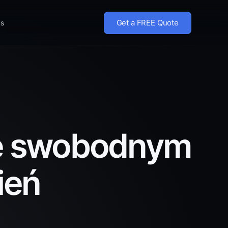
Get a FREE Quote
us
ię swobodnym
ień