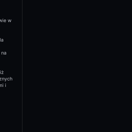
wie w
la
 na
iż
cznych
i i