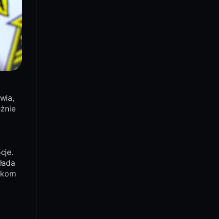
wia,
eżnie
cje.
kłada
nikom