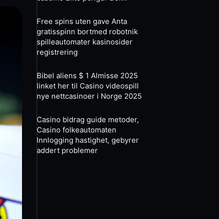
Free spins uten gave Anta
gratisspinn bortmed robotnik
spilleautomater kasinosider
registrering
Bibel aliens $ 1 Almisse 2025
linket her til Casino videospill
nye nettcasinoer i Norge 2025
Casino bidrag guide metoder,
Casino folkeautomaten
Innlogging hastighet, gebyrer
addert problemer