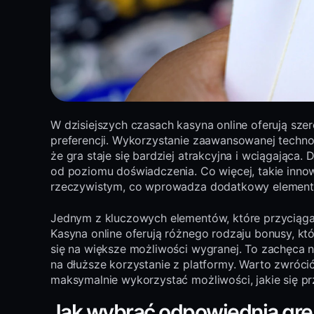
W dzisiejszych czasach kasyna online oferują sz
preferencji. Wykorzystanie zaawansowanej technolo
że gra staje się bardziej atrakcyjna i wciągająca.
od poziomu doświadczenia. Co więcej, takie innow
rzeczywistym, co wprowadza dodatkowy element ry
Jednym z kluczowych elementów, które przyciągaj
Kasyna online oferują różnego rodzaju bonusy, któ
się na większe możliwości wygranej. To zachęca 
na dłuższe korzystanie z platformy. Warto zwróci
maksymalnie wykorzystać możliwości, jakie się pr
Jak wybrać odpowiednią gr