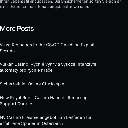
Ihren Lebensstil anzupassen. Bei Unsicherheiten sollten Sie sich an
einen Experten oder Ernährungsberater wenden.
More Posts
Valve Responds to the CS:GO Coaching Exploit
Scandal
Vulkan Casino: Rychlé výhry a vysoce intenzivní
automaty pro rychlé hráče
Sicherheit im Online Glücksspiel
How Royal Reels Casino Handles Recurring
Support Queries
NV Casino Freispielangebot: Ein Leitfaden für
erfahrene Spieler in Österreich