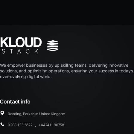
We empower businesses by up skilling teams, delivering innovative
solutions, and optimizing operations, ensuring your success in today’s
ever-evolving digital world.
Contact info
Reading, Berkshire United Kingdom
0208 123 6622
,
+447411 967581