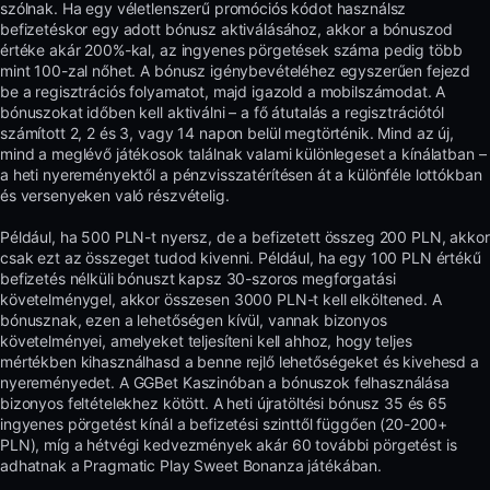
szólnak. Ha egy véletlenszerű promóciós kódot használsz
befizetéskor egy adott bónusz aktiválásához, akkor a bónuszod
értéke akár 200%-kal, az ingyenes pörgetések száma pedig több
mint 100-zal nőhet. A bónusz igénybevételéhez egyszerűen fejezd
be a regisztrációs folyamatot, majd igazold a mobilszámodat. A
bónuszokat időben kell aktiválni – a fő átutalás a regisztrációtól
számított 2, 2 és 3, vagy 14 napon belül megtörténik.
Mind az új,
mind a meglévő játékosok találnak valami különlegeset a kínálatban –
a heti nyereményektől a pénzvisszatérítésen át a különféle lottókban
és versenyeken való részvételig.
Például, ha 500 PLN-t nyersz, de a befizetett összeg 200 PLN, akkor
csak ezt az összeget tudod kivenni. Például, ha egy 100 PLN értékű
befizetés nélküli bónuszt kapsz 30-szoros megforgatási
követelménygel, akkor összesen 3000 PLN-t kell elköltened. A
bónusznak, ezen a lehetőségen kívül, vannak bizonyos
követelményei, amelyeket teljesíteni kell ahhoz, hogy teljes
mértékben kihasználhasd a benne rejlő lehetőségeket és kivehesd a
nyereményedet. A GGBet Kaszinóban a bónuszok felhasználása
bizonyos feltételekhez kötött. A heti újratöltési bónusz 35 és 65
ingyenes pörgetést kínál a befizetési szinttől függően (20-200+
PLN), míg a hétvégi kedvezmények akár 60 további pörgetést is
adhatnak a Pragmatic Play Sweet Bonanza játékában.