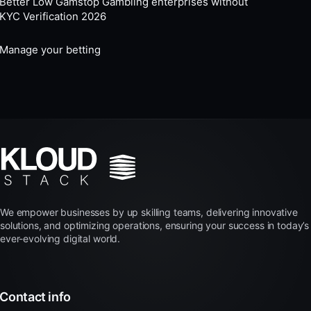
Better Low Gamstop Gambling enterprises without
KYC Verification 2026
Manage your betting
We empower businesses by up skilling teams, delivering innovative
solutions, and optimizing operations, ensuring your success in today’s
ever-evolving digital world.
Contact info