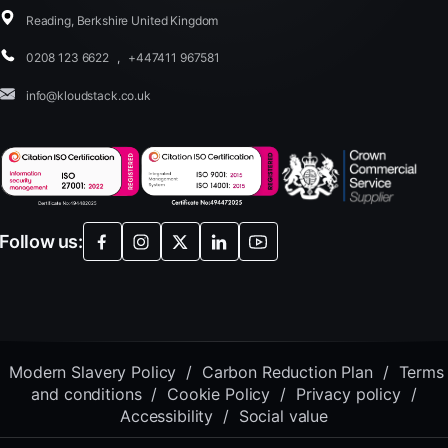
Reading, Berkshire United Kingdom
0208 123 6622
,
+447411 967581
info@kloudstack.co.uk
Follow us:
Modern Slavery Policy
/
Carbon Reduction Plan
/
Terms
and conditions
/
Cookie Policy
/
Privacy policy
/
Accessibility
/
Social value