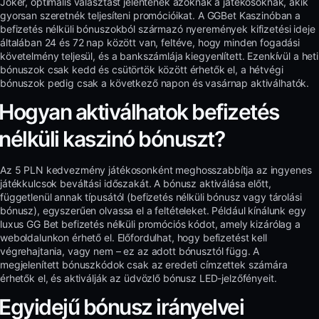
Joker, optimális választást jelentenek azoknak a játékosoknak, akik
gyorsan szeretnék teljesíteni promócióikat. A GGBet Kaszinóban a
befizetés nélküli bónuszokból származó nyeremények kifizetési ideje
általában 24 és 72 nap között van, feltéve, hogy minden fogadási
követelmény teljesül, és a bankszámlája kiegyenlített. Ezenkívül a heti
bónuszok csak kedd és csütörtök között érhetők el, a hétvégi
bónuszok pedig csak a következő napon és vasárnap aktiválhatók.
Hogyan aktiválhatok befizetés
nélküli kaszinó bónuszt?
Az 5 PLN kedvezmény játékosonként meghosszabbítja az ingyenes
játékkulcsok beváltási időszakát. A bónusz aktiválása előtt,
függetlenül annak típusától (befizetés nélküli bónusz vagy tárolási
bónusz), egyszerűen olvassa el a feltételeket. Például kínálunk egy
luxus GG Bet befizetés nélküli promóciós kódot, amely kizárólag a
weboldalunkon érhető el. Előfordulhat, hogy befizetést kell
végrehajtania, vagy nem – ez az adott bónusztól függ. A
megjelenített bónuszkódok csak az eredeti címzettek számára
érhetők el, és aktiválják az üdvözlő bónusz LED-jelzőfényeit.
Egyidejű bónusz irányelvei