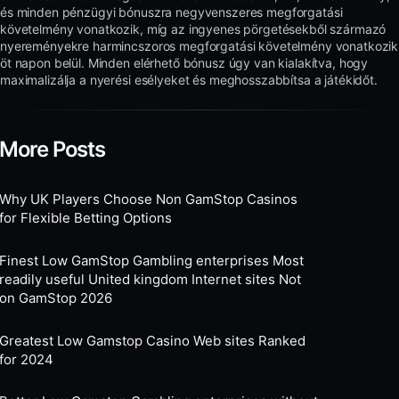
és minden pénzügyi bónuszra negyvenszeres megforgatási
követelmény vonatkozik, míg az ingyenes pörgetésekből származó
nyereményekre harmincszoros megforgatási követelmény vonatkozik
öt napon belül. Minden elérhető bónusz úgy van kialakítva, hogy
maximalizálja a nyerési esélyeket és meghosszabbítsa a játékidőt.
More Posts
Why UK Players Choose Non GamStop Casinos
for Flexible Betting Options
Finest Low GamStop Gambling enterprises Most
readily useful United kingdom Internet sites Not
on GamStop 2026
Greatest Low Gamstop Casino Web sites Ranked
for 2024