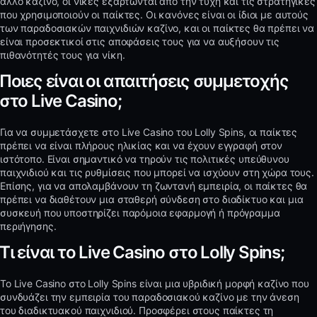
άλλο καζίνο, οι νίκες εξαρτώνται από την τύχη και τις στρατηγικές
που χρησιμοποιούν οι παίκτες. Οι κανόνες είναι οι ίδιοι με αυτούς
των παραδοσιακών παιχνιδιών καζίνο, και οι παίκτες θα πρέπει να
είναι προσεκτικοί στις αποφάσεις τους για να αυξήσουν τις
πιθανότητές τους για νίκη.
Ποιες είναι οι απαιτήσεις συμμετοχής
στο Live Casino;
Για να συμμετάσχετε στο Live Casino του Lolly Spins, οι παίκτες
πρέπει να είναι πλήρους ηλικίας και να έχουν εγγραφή στον
ιστότοπο. Είναι σημαντικό να τηρούν τις πολιτικές υπεύθυνου
παιχνιδιού και τις ρυθμίσεις που μπορεί να ισχύουν στη χώρα τους.
Επίσης, για να απολαμβάνουν τη ζωντανή εμπειρία, οι παίκτες θα
πρέπει να διαθέτουν μια σταθερή σύνδεση στο διαδίκτυο και μια
συσκευή που υποστηρίζει παρόμοια εφαρμογή ή πρόγραμμα
περιήγησης.
Τι είναι το Live Casino στο Lolly Spins;
Το Live Casino στο Lolly Spins είναι μια υβριδική μορφή καζίνο που
συνδυάζει την εμπειρία του παραδοσιακού καζίνο με την άνεση
του διαδικτυακού παιχνιδιού. Προσφέρει στους παίκτες τη