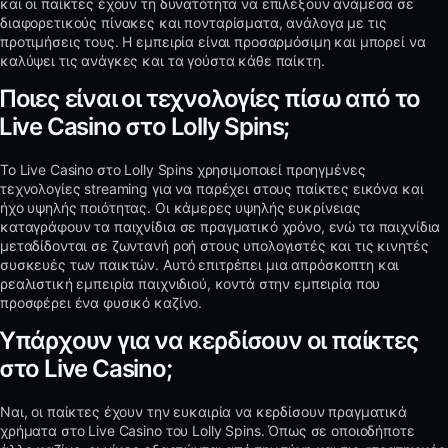
και οι παίκτες έχουν τη δυνατότητα να επιλέξουν ανάμεσα σε
διαφορετικούς πίνακες και πονταρίσματα, ανάλογα με τις
προτιμήσεις τους. Η εμπειρία είναι προσαρμόσιμη και μπορεί να
καλύψει τις ανάγκες και τα γούστα κάθε παίκτη.
Ποιες είναι οι τεχνολογίες πίσω από το
Live Casino στο Lolly Spins;
Το Live Casino στο Lolly Spins χρησιμοποιεί προηγμένες
τεχνολογίες streaming για να παρέχει στους παίκτες εικόνα και
ήχο υψηλής ποιότητας. Οι κάμερες υψηλής ευκρίνειας
καταγράφουν τα παιχνίδια σε πραγματικό χρόνο, ενώ τα παιχνίδια
μεταδίδονται σε ζωντανή ροή στους υπολογιστές και τις κινητές
συσκευές των παικτών. Αυτό επιτρέπει μια απρόσκοπτη και
ρεαλιστική εμπειρία παιχνιδιού, κοντά στην εμπειρία που
προσφέρει ένα φυσικό καζίνο.
Υπάρχουν για να κερδίσουν οι παίκτες
στο Live Casino;
Ναι, οι παίκτες έχουν την ευκαιρία να κερδίσουν πραγματικά
χρήματα στο Live Casino του Lolly Spins. Όπως σε οποιοδήποτε