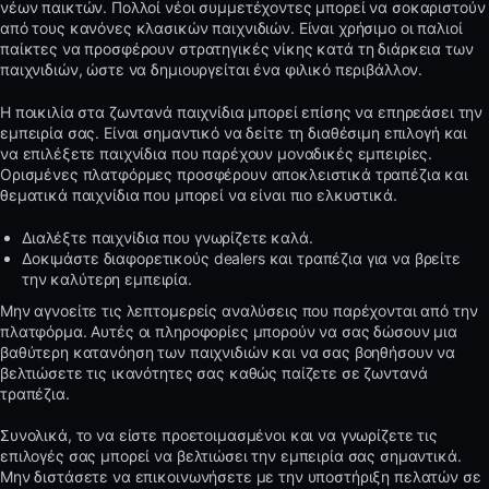
νέων παικτών. Πολλοί νέοι συμμετέχοντες μπορεί να σοκαριστούν
από τους κανόνες κλασικών παιχνιδιών. Είναι χρήσιμο οι παλιοί
παίκτες να προσφέρουν στρατηγικές νίκης κατά τη διάρκεια των
παιχνιδιών, ώστε να δημιουργείται ένα φιλικό περιβάλλον.
Η ποικιλία στα ζωντανά παιχνίδια μπορεί επίσης να επηρεάσει την
εμπειρία σας. Είναι σημαντικό να δείτε τη διαθέσιμη επιλογή και
να επιλέξετε παιχνίδια που παρέχουν μοναδικές εμπειρίες.
Ορισμένες πλατφόρμες προσφέρουν αποκλειστικά τραπέζια και
θεματικά παιχνίδια που μπορεί να είναι πιο ελκυστικά.
Διαλέξτε παιχνίδια που γνωρίζετε καλά.
Δοκιμάστε διαφορετικούς dealers και τραπέζια για να βρείτε
την καλύτερη εμπειρία.
Μην αγνοείτε τις λεπτομερείς αναλύσεις που παρέχονται από την
πλατφόρμα. Αυτές οι πληροφορίες μπορούν να σας δώσουν μια
βαθύτερη κατανόηση των παιχνιδιών και να σας βοηθήσουν να
βελτιώσετε τις ικανότητες σας καθώς παίζετε σε ζωντανά
τραπέζια.
Συνολικά, το να είστε προετοιμασμένοι και να γνωρίζετε τις
επιλογές σας μπορεί να βελτιώσει την εμπειρία σας σημαντικά.
Μην διστάσετε να επικοινωνήσετε με την υποστήριξη πελατών σε