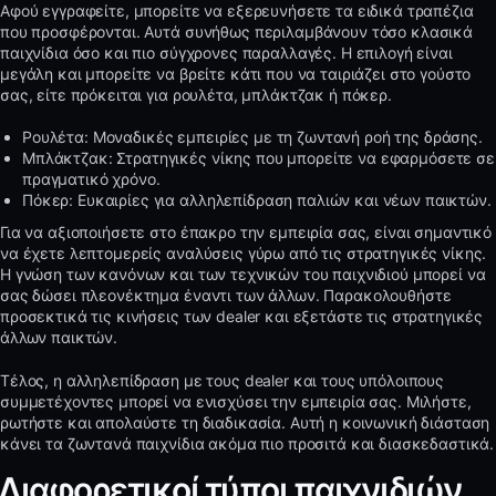
Αφού εγγραφείτε, μπορείτε να εξερευνήσετε τα ειδικά τραπέζια
που προσφέρονται. Αυτά συνήθως περιλαμβάνουν τόσο κλασικά
παιχνίδια όσο και πιο σύγχρονες παραλλαγές. Η επιλογή είναι
μεγάλη και μπορείτε να βρείτε κάτι που να ταιριάζει στο γούστο
σας, είτε πρόκειται για ρουλέτα, μπλάκτζακ ή πόκερ.
Ρουλέτα: Μοναδικές εμπειρίες με τη ζωντανή ροή της δράσης.
Μπλάκτζακ: Στρατηγικές νίκης που μπορείτε να εφαρμόσετε σε
πραγματικό χρόνο.
Πόκερ: Ευκαιρίες για αλληλεπίδραση παλιών και νέων παικτών.
Για να αξιοποιήσετε στο έπακρο την εμπειρία σας, είναι σημαντικό
να έχετε λεπτομερείς αναλύσεις γύρω από τις στρατηγικές νίκης.
Η γνώση των κανόνων και των τεχνικών του παιχνιδιού μπορεί να
σας δώσει πλεονέκτημα έναντι των άλλων. Παρακολουθήστε
προσεκτικά τις κινήσεις των dealer και εξετάστε τις στρατηγικές
άλλων παικτών.
Τέλος, η αλληλεπίδραση με τους dealer και τους υπόλοιπους
συμμετέχοντες μπορεί να ενισχύσει την εμπειρία σας. Μιλήστε,
ρωτήστε και απολαύστε τη διαδικασία. Αυτή η κοινωνική διάσταση
κάνει τα ζωντανά παιχνίδια ακόμα πιο προσιτά και διασκεδαστικά.
Διαφορετικοί τύποι παιχνιδιών