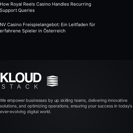
How Royal Reels Casino Handles Recurring
Support Queries
NV Casino Freispielangebot: Ein Leitfaden für
erfahrene Spieler in Österreich
We empower businesses by up skilling teams, delivering innovative
solutions, and optimizing operations, ensuring your success in today’s
ever-evolving digital world.