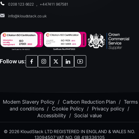
0208 123 6622
,
+447411 967581
info@kloudstack.co.uk
Follow us:
Modern Slavery Policy
/
Carbon Reduction Plan
/
Terms
and conditions
/
Cookie Policy
/
Privacy policy
/
Accessibility
/
Social value
© 2026 KloudStack LTD REGISTERED IN ENGLAND & WALES NO.
13094507 VAT NO. GB 418336105