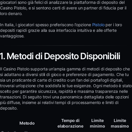
giocatori sono già felici di analizzare la piattaforma di deposito del
Casino Pistolo, e si sentono certi di avere un partner di fiducia per il
loro denaro.
In Italia, i giocatori spesso preferiscono l’opzione
Pistolo
per i loro
depositi rapidi grazie alla sua interfaccia intuitiva e alle offerte
vantaggiose.
1. Metodi di Deposito Disponibili
Il Casino Pistolo supporta un’ampia gamma di metodi di deposito che
si adattano a diversi stili di gioco e preferenze di pagamento. Che tu
sia un praticante di carte di credito o un fan dei portafogli digitali,
troverai un’opzione che soddisfa le tue esigenze. Ogni metodo è stato
scelto per garantire sicurezza, rapidità e massima trasparenza nelle
transazioni. Di seguito trovi una panoramica dettagliata delle opzioni
più diffuse, insieme ai relativi tempi di processamento e limiti di
deposito.
Tempo di
Limite
Limite
Metodo
elaborazione
minimo
massimo