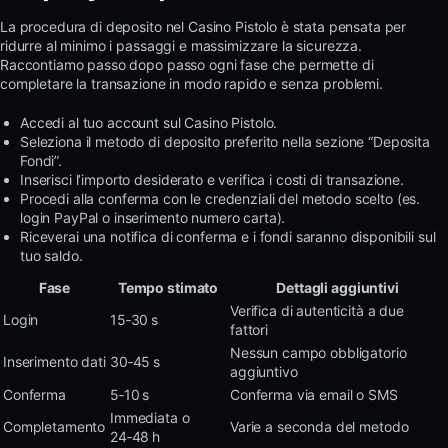
La procedura di deposito nel Casino Pistolo è stata pensata per
ridurre al minimo i passaggi e massimizzare la sicurezza.
Raccontiamo passo dopo passo ogni fase che permette di
completare la transazione in modo rapido e senza problemi.
Accedi al tuo account sul Casino Pistolo.
Seleziona il metodo di deposito preferito nella sezione “Deposita
Fondi”.
Inserisci l’importo desiderato e verifica i costi di transazione.
Procedi alla conferma con le credenziali del metodo scelto (es.
login PayPal o inserimento numero carta).
Riceverai una notifica di conferma e i fondi saranno disponibili sul
tuo saldo.
Fase
Tempo stimato
Dettagli aggiuntivi
Verifica di autenticità a due
Login
15‑30 s
fattori
Nessun campo obbligatorio
Inserimento dati
30‑45 s
aggiuntivo
Conferma
5‑10 s
Conferma via email o SMS
Immediata o
Completamento
Varie a seconda del metodo
24‑48 h