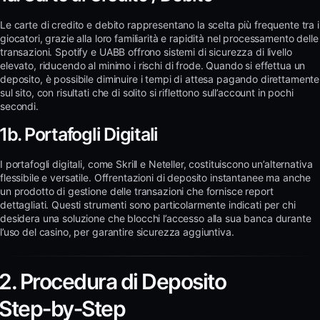
Le carte di credito e debito rappresentano la scelta più frequente tra i
giocatori, grazie alla loro familiarità e rapidità nel processamento delle
transazioni. Spotify e UABB offrono sistemi di sicurezza di livello
elevato, riducendo al minimo i rischi di frode. Quando si effettua un
deposito, è possibile diminuire i tempi di attesa pagando direttamente
sul sito, con risultati che di solito si riflettono sull’account in pochi
secondi.
1b. Portafogli Digitali
I portafogli digitali, come Skrill e Neteller, costituiscono un’alternativa
flessibile e versatile. Offrentazioni di deposito instantanee ma anche
un prodotto di gestione delle transazioni che fornisce report
dettagliati. Questi strumenti sono particolarmente indicati per chi
desidera una soluzione che blocchi l’accesso alla sua banca durante
l’uso del casino, per garantire sicurezza aggiuntiva.
2. Procedura di Deposito
Step‑by‑Step