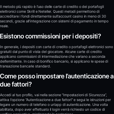
Il metodo più rapido è l’uso delle carte di credito o dei portafogli
elettronici come Skrill e Neteller. Questi metodi permettono di
accreditare i fondi direttamente sull’account casino in meno di 30
secondi, grazie all’integrazione con sistemi di pagamento in tempo
reale.
Esistono commissioni per i depositi?
In generale, i depositi con carte di credito o portafogli elettronici sono
gratuiti dal punto di vista del giocatore. Alcune carte di credito
applicano commissioni di intermediazione che variano a seconda
dell’emittente. In caso di bonifico bancario, si applicano le spese di
transazione bancarie standard.
Come posso impostare l’autenticazione a
due fattori?
Accedi al tuo profilo, vai nella sezione “Impostazioni di Sicurezza”,
attiva l’opzione “Autenticazione a due fattori” e segui le istruzioni per
legare un numero di telefono o un’app di autenticazione. Una volta
abilitata, dopo aver effettuato il login verrà richiesto un codice di