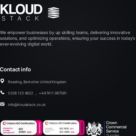
We empower businesses by up skilling teams, delivering innovative
solutions, and optimizing operations, ensuring your success in today’s
ever-evolving digital world.
Contact info
Reading, Berkshire United Kingdom
0208 123 6622
,
+447411 967581
info@kloudstack.co.uk