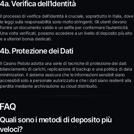
4a. Verifica dell’Identità
Il processo di verifica dell’identità è cruciale, soprattutto in Italia, dove
le leggi sulla responsabilità sono molto stringenti. Gli utenti devono
fornire un documento valido e un selfie per confermare l’autenticità.
Una volta verificati, possono accedere a un livello di deposito più alto
e a ulteriori bonus dedicati.
4b. Protezione dei Dati
Il Casino Pistolo adotta una serie di tecniche di protezione dei dati:
bilanciamento di carichi, replicazione di backup e una politica di data
minimization. Il sistema assicura che le informazioni sensibili siano
accessibili solo a personale autorizzato e che i dati siano resilenti alla
perdita mediante archiviazione su cloud distribuito.
FAQ
Quali sono i metodi di deposito più
veloci?