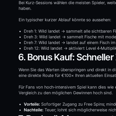
Bei Kurz‑Sessions wählen die meisten Spieler, weit
haben.
Ein typischer kurzer Ablauf könnte so aussehen:
Dreh 1: Wild landet → sammelt alle sichtbaren Fi
Dreh 3: Wild landet → sammelt Fische mit mod
Dreh 7: Wild landet → landet auf einem Fisch i
Dreh 12: Wild landet → aktiviert Level 4‑Multipl
6. Bonus Kauf: Schnelle
Wenn Sie das Warten überspringen und direkt in d
eine direkte Route für €100× Ihren aktuellen Einsa
Für Fans von hoch‑intensivem Spiel kann dies wie
Vergleich zu den möglichen Gewinnen hoch sind.
Vorteile:
Sofortiger Zugang zu Free Spins; minde
Nachteile:
Teuer; lohnt sich möglicherweise nic