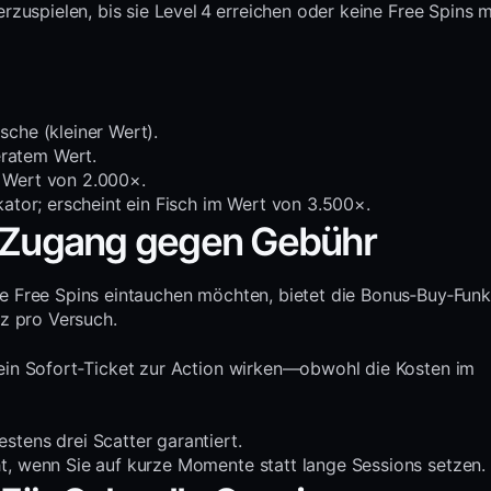
erzuspielen, bis sie Level 4 erreichen oder keine Free Spins 
sche (kleiner Wert).
eratem Wert.
m Wert von 2.000×.
ikator; erscheint ein Fisch im Wert von 3.500×.
r Zugang gegen Gebühr
ie Free Spins eintauchen möchten, bietet die Bonus‑Buy‑Funk
tz pro Versuch.
 ein Sofort‑Ticket zur Action wirken—obwohl die Kosten im
stens drei Scatter garantiert.
ht, wenn Sie auf kurze Momente statt lange Sessions setzen.