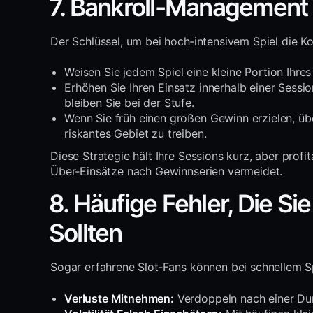
7. Bankroll-Management 
Der Schlüssel, um bei hoch‑intensivem Spiel die Ko
Weisen Sie jedem Spiel eine kleine Portion Ihre
Erhöhen Sie Ihren Einsatz innerhalb einer Sessi
bleiben Sie bei der Stufe.
Wenn Sie früh einen großen Gewinn erzielen, übe
riskantes Gebiet zu treiben.
Diese Strategie hält Ihre Sessions kurz, aber prof
Über‑Einsätze nach Gewinnserien vermeidet.
8. Häufige Fehler, Die S
Sollten
Sogar erfahrene Slot‑Fans können bei schnellem Sp
Verluste Mitnehmen:
Verdoppeln nach einer Durs