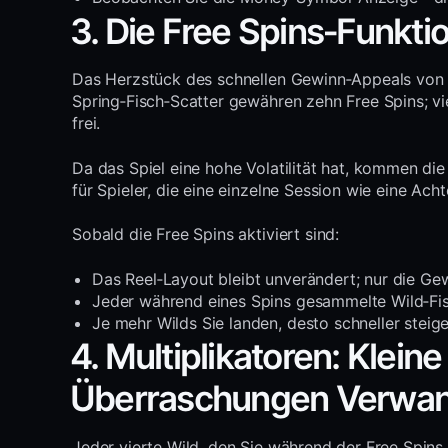
3. Die Free Spins‑Funkti
Das Herzstück des schnellen Gewinn‑Appeals von Bi
Spring‑Fisch‑Scatter gewähren zehn Free Spins; vi
frei.
Da das Spiel eine hohe Volatilität hat, kommen di
für Spieler, die eine einzelne Session wie eine Ac
Sobald die Free Spins aktiviert sind:
Das Reel‑Layout bleibt unverändert; nur die Gewi
Jeder während eines Spins gesammelte Wild‑Fi
Je mehr Wilds Sie landen, desto schneller steige
4. Multiplikatoren: Klei
Überraschungen Verwan
Jeder vierte Wild, den Sie während der Free Spins 