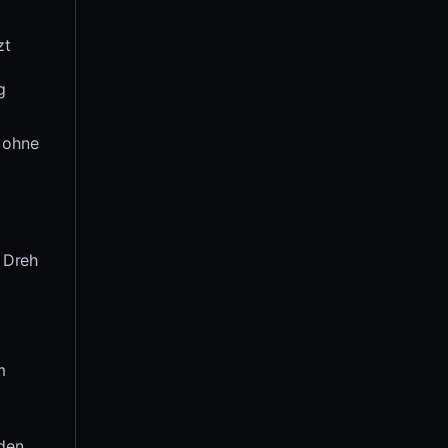
zt
g
 ohne
o Dreh
m
 den