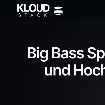
Big Bass Sp
und Hoch