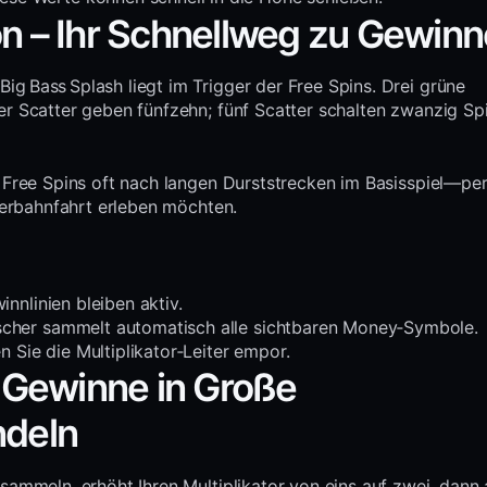
on – Ihr Schnellweg zu Gewin
g Bass Splash liegt im Trigger der Free Spins. Drei grüne
er Scatter geben fünfzehn; fünf Scatter schalten zwanzig Sp
e Free Spins oft nach langen Durststrecken im Basisspiel—pe
hterbahnfahrt erleben möchten.
nnlinien bleiben aktiv.
scher sammelt automatisch alle sichtbaren Money‑Symbole.
n Sie die Multiplikator‑Leiter empor.
ne Gewinne in Große
deln
sammeln, erhöht Ihren Multiplikator von eins auf zwei, dann 