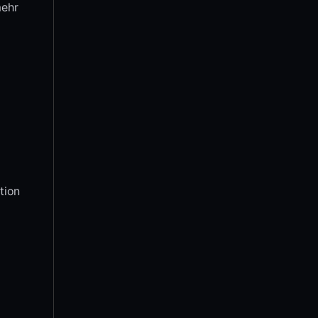
mehr
tion