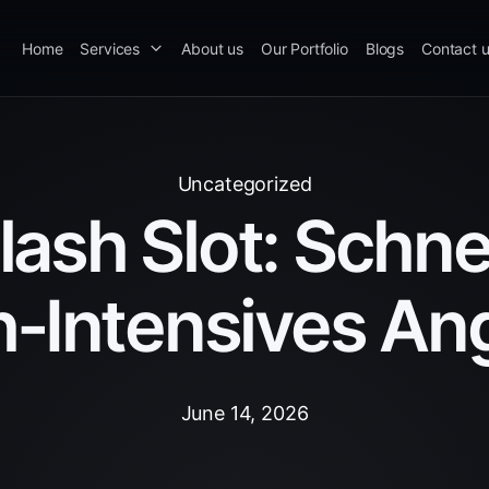
Home
Services
About us
Our Portfolio
Blogs
Contact 
Uncategorized
lash Slot: Schn
‑Intensives Ang
June 14, 2026