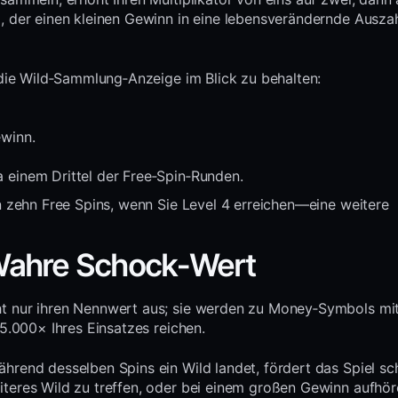
g, der einen kleinen Gewinn in eine lebensverändernde Ausza
, die Wild‑Sammlung‑Anzeige im Blick zu behalten:
ewinn.
a einem Drittel der Free‑Spin‑Runden.
en zehn Free Spins, wenn Sie Level 4 erreichen—eine weitere
Wahre Schock‑Wert
ht nur ihren Nennwert aus; sie werden zu Money‑Symbols mi
 5.000× Ihres Einsatzes reichen.
hrend desselben Spins ein Wild landet, fördert das Spiel sc
iteres Wild zu treffen, oder bei einem großen Gewinn aufhö