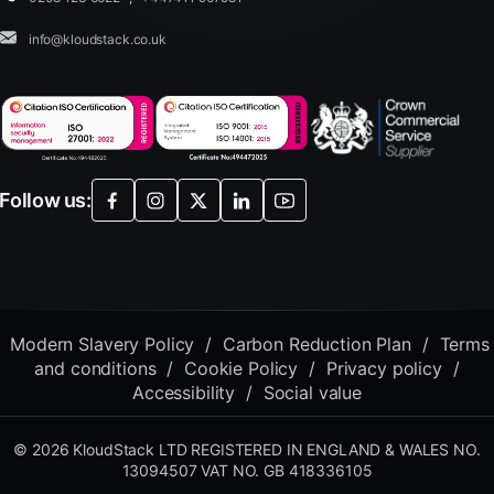
info@kloudstack.co.uk
Follow us:
Modern Slavery Policy
/
Carbon Reduction Plan
/
Terms
and conditions
/
Cookie Policy
/
Privacy policy
/
Accessibility
/
Social value
© 2026 KloudStack LTD REGISTERED IN ENGLAND & WALES NO.
13094507 VAT NO. GB 418336105