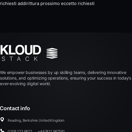
richiesti addirittura prossimo eccetto richiesti
We empower businesses by up skilling teams, delivering innovative
solutions, and optimizing operations, ensuring your success in today’s
ever-evolving digital world.
Contact info
Reading, Berkshire United Kingdom
0208 123 6622
,
+447411 967581